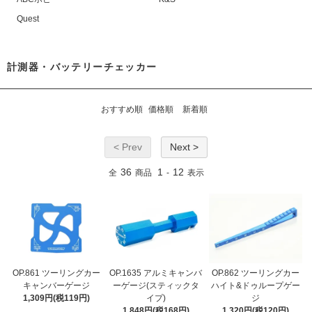
Quest
計測器・バッテリーチェッカー
おすすめ順
価格順
新着順
< Prev
Next >
36
1
12
全
商品
-
表示
OP.861 ツーリングカー
OP.1635 アルミキャンバ
OP.862 ツーリングカー
キャンバーゲージ
ーゲージ(スティックタ
ハイト&ドゥループゲー
1,309円(税119円)
イプ)
ジ
1,848円(税168円)
1,320円(税120円)