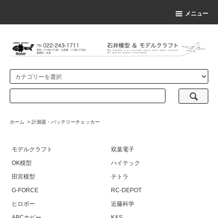
メニュー
ホーム
>
計測器・バッテリーチェッカー
モデルクラフト
双葉電子
OK模型
ハイテック
田宮模型
テトラ
G-FORCE
RC-DEPOT
ヒロボー
近藤科学
ABCホビー
K&S