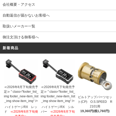
会社概要・アクセス
自動返信が届かないお客様へ
取扱いメーカー一覧
御注文頂ける御客様へ
新着商品
≪2026年8月下旬発売予
≪2026年8月下旬発売予
定≫ " class="footer_list_
定≫ " class="footer_list_
img footer_new-item_list
img footer_new-item_list
ビルトアップパーツセッ
_img show item_img" />
_img show item_img" />
ト(CP) O.S.SPEED R
2101用
ハイトゲージRX レッ
ハイトゲージRX シル
19,360円(税1,760円)
ド
≪2026年8月下旬発
バー
≪2026年8月下旬