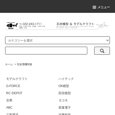
メニュー
ホーム
>
充放電機関連
モデルクラフト
ハイテック
G-FORCE
OK模型
RC-DEPOT
田宮模型
京商
ヨコモ
ABC
双葉電子
三和電子
近藤科学