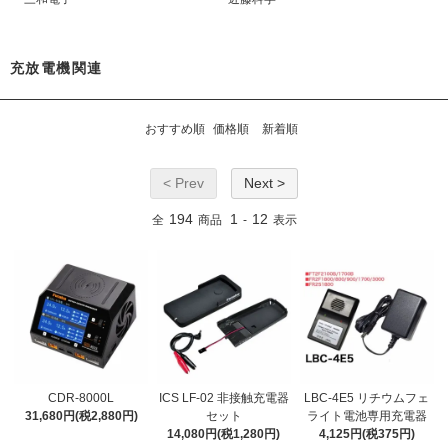
充放電機関連
おすすめ順
価格順
新着順
< Prev
Next >
194
1
12
全
商品
-
表示
CDR-8000L
ICS LF-02 非接触充電器
LBC-4E5 リチウムフェ
31,680円(税2,880円)
セット
ライト電池専用充電器
14,080円(税1,280円)
4,125円(税375円)