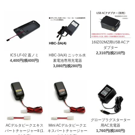
16IZ/32MZ用USB ACア
ダプター
2,310円(税210円)
ICS LF-02 蓋ノミ
HBC‐3A(4) ニッケル水
4,400円(税400円)
素電池専用充電器
3,080円(税280円)
グロープラグスターター
ACデルタピークエキス
Mini ACデルタピークエ
用AC充電器
パートチャージャーII (1.
キスパートチャージャー
1,760円(税160円)