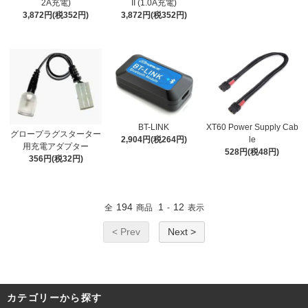
2A充電)
II (1.0A充電)
3,872円(税352円)
3,872円(税352円)
BT-LINK
XT60 Power Supply Cab
グロープラグスターター
2,904円(税264円)
le
用充電アダプター
528円(税48円)
356円(税32円)
194
1
12
全
商品
-
表示
< Prev
Next >
カテゴリーから探す