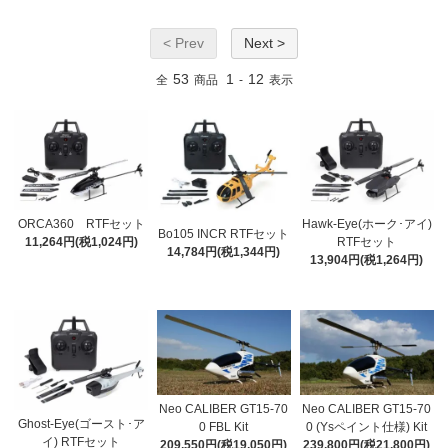
< Prev
Next >
53
1
12
全
商品
-
表示
ORCA360 RTFセット
Hawk-Eye(ホーク･アイ)
Bo105 INCR RTFセット
11,264円(税1,024円)
RTFセット
14,784円(税1,344円)
13,904円(税1,264円)
Neo CALIBER GT15-70
Neo CALIBER GT15-70
Ghost-Eye(ゴースト･ア
0 FBL Kit
0 (Ysペイント仕様) Kit
イ) RTFセット
209,550円(税19,050円)
239,800円(税21,800円)