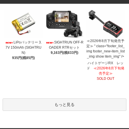
≪2026年8月下旬発売予
LiPoバッテリー 3.
SIGHTRUN OFF-R
定≫ " class="footer_list_
7V 150mAh (SIGHTRU
OADER RTRセット
img footer_new-item_list
N)
9,163円(税833円)
_img show item_img" />
935円(税85円)
ハイトゲージRX レッ
ド
≪2026年8月下旬発
売予定≫
SOLD OUT
もっと見る