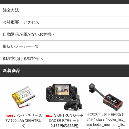
注文方法
会社概要・アクセス
自動返信が届かないお客様へ
取扱いメーカー一覧
御注文頂ける御客様へ
新着商品
≪2026年8月下旬発売予
LiPoバッテリー 3.
SIGHTRUN OFF-R
定≫ " class="footer_list_
7V 150mAh (SIGHTRU
OADER RTRセット
img footer_new-item_list
N)
9,163円(税833円)