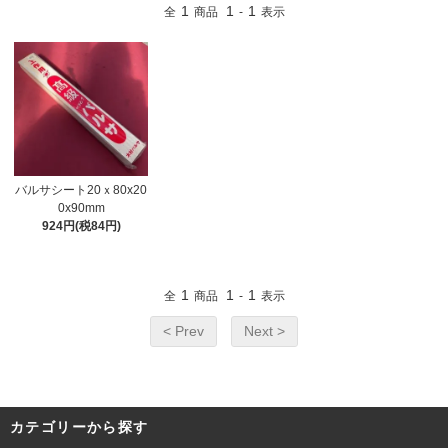
1
1
1
全
商品
-
表示
バルサシート20ｘ80x20
0x90mm
924円(税84円)
1
1
1
全
商品
-
表示
< Prev
Next >
カテゴリーから探す