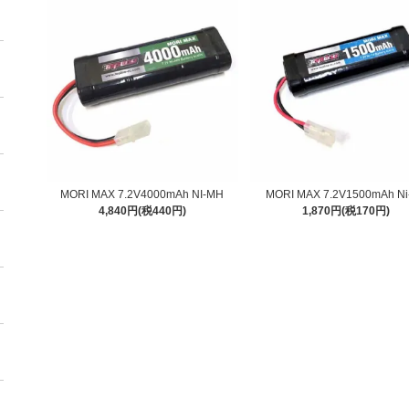
MORI MAX 7.2V4000mAh NI-MH
MORI MAX 7.2V1500mAh Ni
4,840円(税440円)
1,870円(税170円)