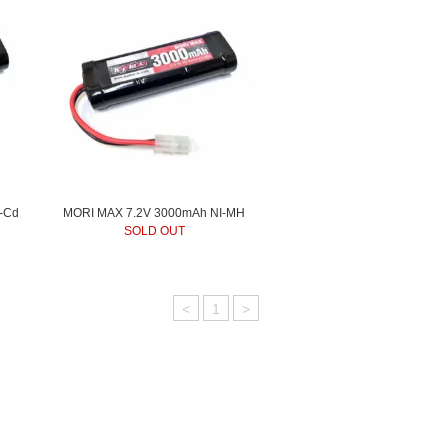
-Cd
MORI MAX 7.2V 3000mAh NI-MH
SOLD OUT
<
1
>