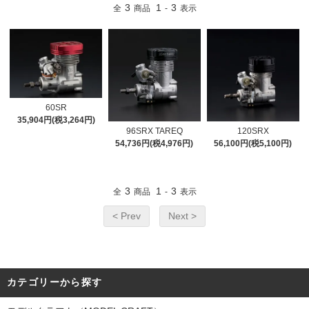
3
1
3
全
商品
-
表示
60SR
35,904円(税3,264円)
96SRX TAREQ
120SRX
54,736円(税4,976円)
56,100円(税5,100円)
3
1
3
全
商品
-
表示
< Prev
Next >
カテゴリーから探す