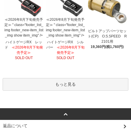
≪2026年8月下旬発売予
≪2026年8月下旬発売予
定≫ " class="footer_list_
定≫ " class="footer_list_
img footer_new-item_list
img footer_new-item_list
ビルトアップパーツセッ
_img show item_img" />
_img show item_img" />
ト(CP) O.S.SPEED R
2101用
ハイトゲージRX レッ
ハイトゲージRX シル
19,360円(税1,760円)
ド
≪2026年8月下旬発
バー
≪2026年8月下旬
売予定≫
発売予定≫
SOLD OUT
SOLD OUT
もっと見る
返品について