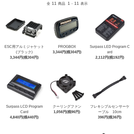
11
1
11
全
商品
-
表示
ESC用アルミジャケット
PROGBOX
Surpass LED Program C
(ブラック)
3,344円(税304円)
ard
3,344円(税304円)
2,112円(税192円)
Surpass LCD Program
クーリングファン
フレキシブルセンサーケ
Card
1,056円(税96円)
ーブル 10cm
4,840円(税440円)
396円(税36円)