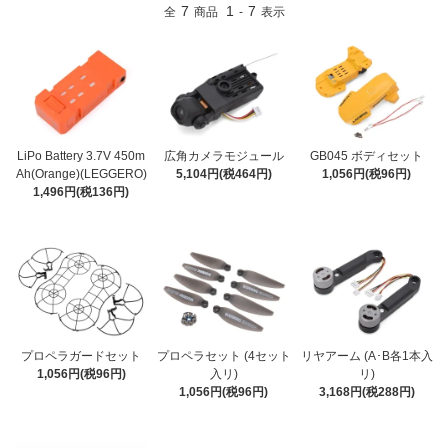
7
1
7
全
商品
-
表示
LiPo Battery 3.7V 450m
広角カメラモジュール
GB045 ボディセット
Ah(Orange)(LEGGERO)
5,104円(税464円)
1,056円(税96円)
1,496円(税136円)
プロペラガードセット
プロペラセット (4セット
リヤアーム (A･B各1本入
1,056円(税96円)
入リ)
リ)
1,056円(税96円)
3,168円(税288円)