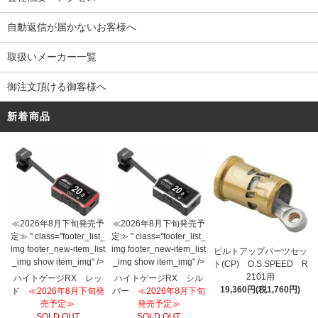
自動返信が届かないお客様へ
取扱いメーカー一覧
御注文頂ける御客様へ
新着商品
≪2026年8月下旬発売予
≪2026年8月下旬発売予
定≫ " class="footer_list_
定≫ " class="footer_list_
img footer_new-item_list
img footer_new-item_list
ビルトアップパーツセッ
_img show item_img" />
_img show item_img" />
ト(CP) O.S.SPEED R
2101用
ハイトゲージRX レッ
ハイトゲージRX シル
19,360円(税1,760円)
ド
≪2026年8月下旬発
バー
≪2026年8月下旬
売予定≫
発売予定≫
SOLD OUT
SOLD OUT