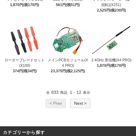
1,870円(税170円)
561円(税51円)
回転)(X251)
2,525円(税230円)
ローターブレードセット
メインPCBモジュール(X
2.4GHz 受信機(X4 PRO)
(X100)
4 PRO)
1,870円(税170円)
374円(税34円)
23,375円(税2,125円)
833
1
12
全
商品
-
表示
< Prev
Next >
カテゴリーから探す