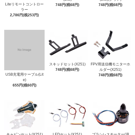
Liteリモートコントロー
748円(税68円)
748円(税68円)
ラー
2,786円(税253円)
スキッドセット(X251)
FPV用送信機モニターホ
748円(税68円)
ルダー(X251)
USB充電用ケーブル(Lit
748円(税68円)
e)
655円(税60円)
キャビンセット(X251)
LEDセット(X251)
ブラシレスモーター(逆