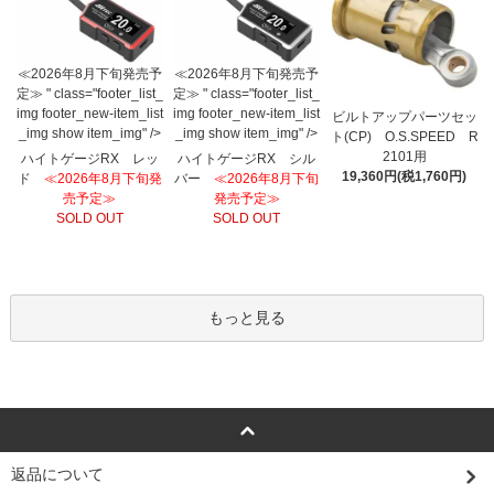
≪2026年8月下旬発売予
≪2026年8月下旬発売予
定≫ " class="footer_list_
定≫ " class="footer_list_
img footer_new-item_list
img footer_new-item_list
ビルトアップパーツセッ
_img show item_img" />
_img show item_img" />
ト(CP) O.S.SPEED R
2101用
ハイトゲージRX レッ
ハイトゲージRX シル
19,360円(税1,760円)
ド
≪2026年8月下旬発
バー
≪2026年8月下旬
売予定≫
発売予定≫
SOLD OUT
SOLD OUT
もっと見る
返品について