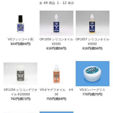
49
1
12
全
商品
-
表示
VGフッソコート剤
OP.1656 シリコンオイル
OP.1657 シリコンオイル
924円(税84円)
#2000
#3000
616円(税56円)
616円(税56円)
OP.1294 シリコンデフオ
VGギヤデフオイル ＃6
VGダンパーグリス
イル #100000
00
770円(税70円)
792円(税72円)
755円(税69円)