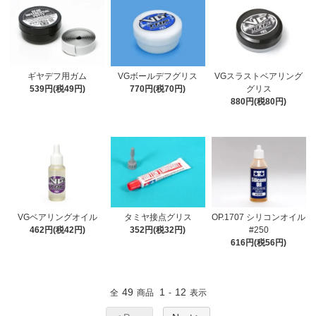
ギヤデフ用ガム
VGボールデフグリス
VGスラストベアリング
539円(税49円)
770円(税70円)
グリス
880円(税80円)
VGベアリングオイル
タミヤ接点グリス
OP.1707 シリコンオイル
462円(税42円)
352円(税32円)
#250
616円(税56円)
49
1
12
全
商品
-
表示