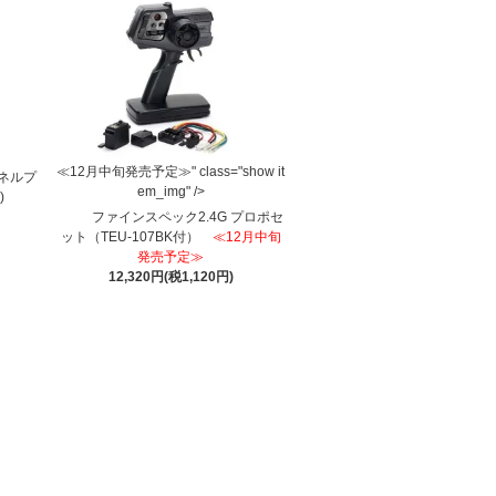
≪12月中旬発売予定≫" class="show it
ンネルプ
em_img" />
)
ファインスペック2.4G プロポセ
ット（TEU-107BK付）
≪12月中旬
発売予定≫
12,320円(税1,120円)