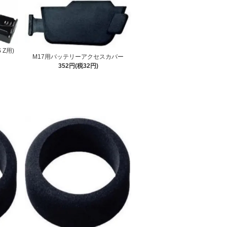
 Z用)
M17用バッテリーアクセスカバー
352円(税32円)