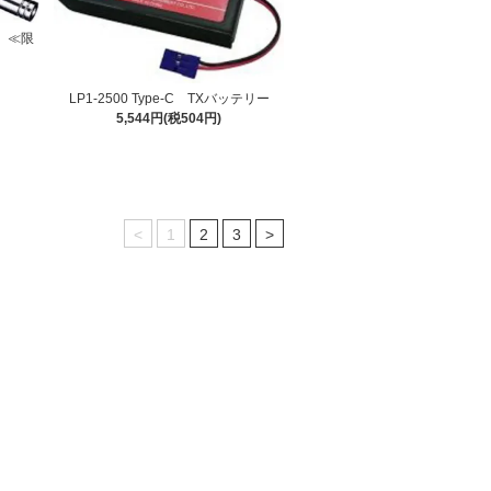
用 ≪限
LP1-2500 Type-C TXバッテリー
5,544円(税504円)
<
1
2
3
>