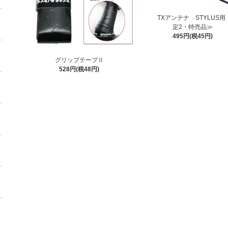
TXアンテナ STYLUS
定2・特売品≫
495円(税45円)
グリップテープⅡ
528円(税48円)