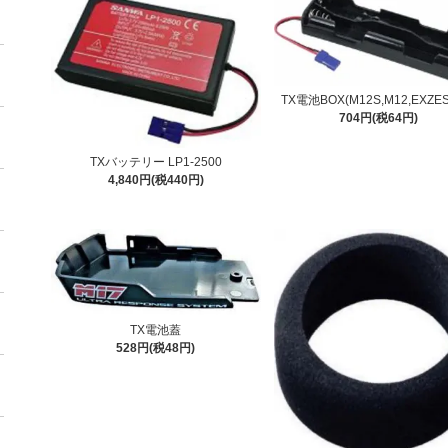
TX電池BOX(M12S,M12,EXZES
704円(税64円)
TXバッテリー LP1-2500
4,840円(税440円)
TX電池蓋
528円(税48円)