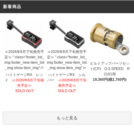
新着商品
≪2026年8月下旬発売予
≪2026年8月下旬発売予
定≫ " class="footer_list_
定≫ " class="footer_list_
img footer_new-item_list
img footer_new-item_list
ビルトアップパーツセッ
_img show item_img" />
_img show item_img" />
ト(CP) O.S.SPEED R
2101用
ハイトゲージRX レッ
ハイトゲージRX シル
19,360円(税1,760円)
ド
≪2026年8月下旬発
バー
≪2026年8月下旬
売予定≫
発売予定≫
SOLD OUT
SOLD OUT
もっと見る