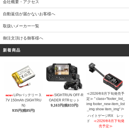
会社概要・アクセス
自動返信が届かないお客様へ
取扱いメーカー一覧
御注文頂ける御客様へ
新着商品
≪2026年8月下旬発売予
LiPoバッテリー 3.
SIGHTRUN OFF-R
定≫ " class="footer_list_
7V 150mAh (SIGHTRU
OADER RTRセット
img footer_new-item_list
N)
9,163円(税833円)
_img show item_img" />
935円(税85円)
ハイトゲージRX レッ
ド
≪2026年8月下旬発
売予定≫