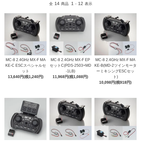
14
1
12
全
商品
-
表示
MC-8 2.4GHz MX-F MA
MC-8 2.4GHz MX-F EP
MC-8 2.4GHz MX-F MA
KE-C ESCスペシャルセ
セットC(PDS-2503+MD
KE-B(MD-2ツインモータ
ット
-1LB)
ーミキシングESCセッ
13,640円(税1,240円)
11,968円(税1,088円)
ト)
10,098円(税918円)