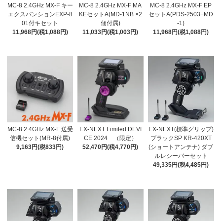
MC-8 2.4GHz MX-F キー
MC-8 2.4GHz MX-F MA
MC-8 2.4GHz MX-F EP
エクスパンションEXP-8
KEセットA(MD-1NB ×2
セットA(PDS-2503+MD
01付キセット
個付属)
-1)
11,968円(税1,088円)
11,033円(税1,003円)
11,968円(税1,088円)
MC-8 2.4GHz MX-F 送受
EX-NEXT Limited DEVI
EX-NEXT(標準グリップ)
信機セット(MR-8付属)
CE 2024 （限定）
ブラックSP KR-420XT
9,163円(税833円)
52,470円(税4,770円)
(ショートアンテナ) ダブ
ルレシーバーセット
49,335円(税4,485円)