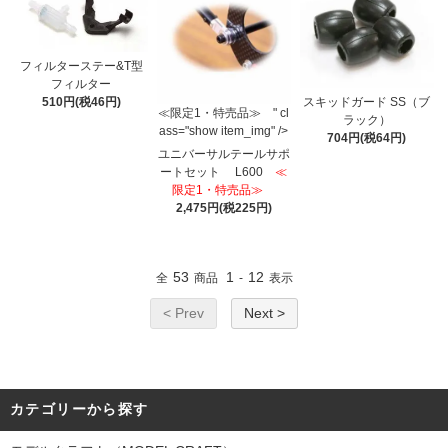
フィルターステー&T型
フィルター
スキッドガード SS（ブ
510円(税46円)
≪限定1・特売品≫ " cl
ラック）
ass="show item_img" />
704円(税64円)
ユニバーサルテールサポ
ートセット L600
≪
限定1・特売品≫
2,475円(税225円)
53
1
12
全
商品
-
表示
< Prev
Next >
カテゴリーから探す