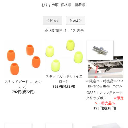
おすすめ順
価格順
新着順
< Prev
Next >
53
1
12
全
商品
-
表示
スキッドガード L（イエ
≪限定２・特売品≫" cla
ロー）
スキッドガード L（オレ
ss="show item_img" />
792円(税72円)
ンジ）
792円(税72円)
OS32エンジン用ヒート
クリップボルト
≪限定
２・特売品≫
193円(税18円)