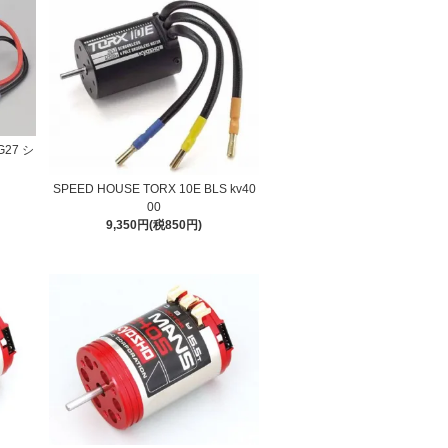
27 シ
SPEED HOUSE TORX 10E BLS kv40
00
9,350円(税850円)