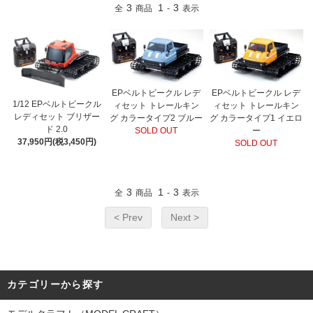
3
1
3
全
商品
-
表示
EPベルトビークル レデ
EPベルトビークル レデ
1/12 EPベルトビークル
ィセット トレールキン
ィセット トレールキン
レディセット ブリザー
グ カラータイプ2 ブルー
グ カラータイプ1 イエロ
ド 2.0
SOLD OUT
ー
37,950円(税3,450円)
SOLD OUT
3
1
3
全
商品
-
表示
< Prev
Next >
カテゴリーから探す