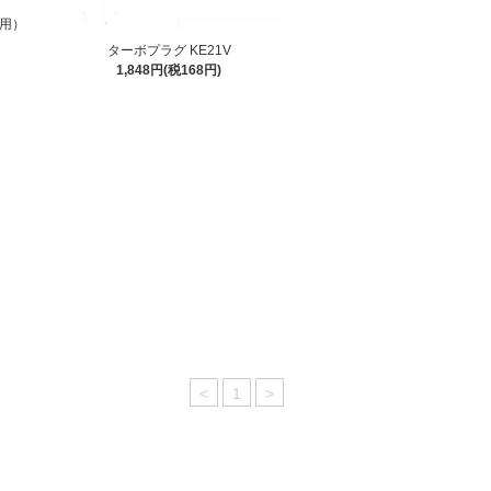
用）
ターボプラグ KE21V
1,848円(税168円)
<
1
>