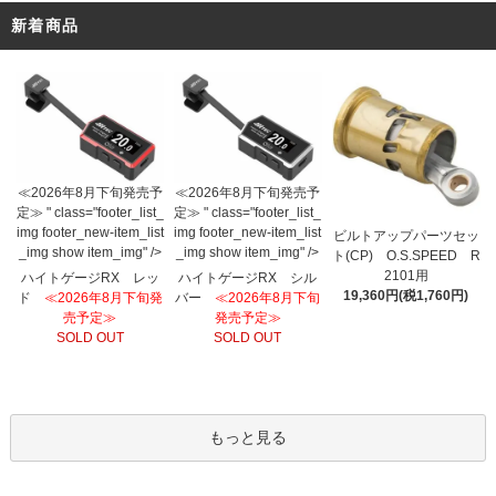
新着商品
≪2026年8月下旬発売予
≪2026年8月下旬発売予
定≫ " class="footer_list_
定≫ " class="footer_list_
img footer_new-item_list
img footer_new-item_list
ビルトアップパーツセッ
_img show item_img" />
_img show item_img" />
ト(CP) O.S.SPEED R
2101用
ハイトゲージRX レッ
ハイトゲージRX シル
19,360円(税1,760円)
ド
≪2026年8月下旬発
バー
≪2026年8月下旬
売予定≫
発売予定≫
SOLD OUT
SOLD OUT
もっと見る