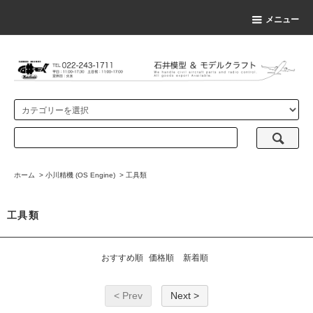
メニュー
ホーム
>
小川精機 (OS Engine)
>
工具類
工具類
おすすめ順
価格順
新着順
< Prev
Next >