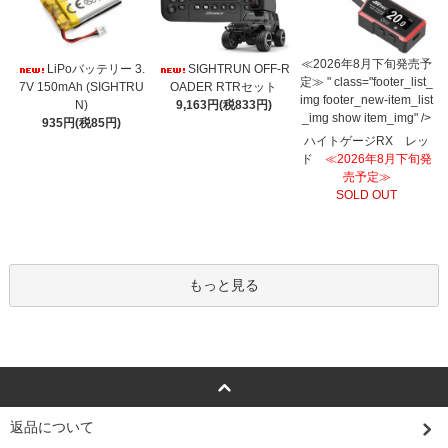
≪2026年8月下旬発売予
LiPoバッテリー 3.
SIGHTRUN OFF-R
定≫ " class="footer_list_
7V 150mAh (SIGHTRU
OADER RTRセット
img footer_new-item_list
N)
9,163円(税833円)
_img show item_img" />
935円(税85円)
ハイトゲージRX レッ
ド
≪2026年8月下旬発
売予定≫
SOLD OUT
もっと見る
返品について