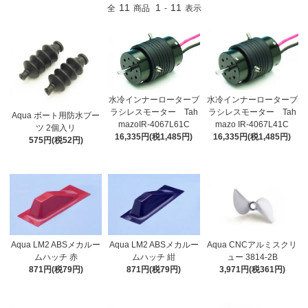
11
1
11
全
商品
-
表示
水冷インナーローターブ
水冷インナーローターブ
ラシレスモーター Tah
ラシレスモーター Tah
Aqua ボート用防水ブー
mazoIR-4067L61C
mazo IR-4067L41C
ツ 2個入リ
16,335円(税1,485円)
16,335円(税1,485円)
575円(税52円)
Aqua LM2 ABSメカルー
Aqua LM2 ABSメカルー
Aqua CNCアルミスクリ
ムハッチ 赤
ムハッチ 紺
ュー 3814-2B
871円(税79円)
871円(税79円)
3,971円(税361円)