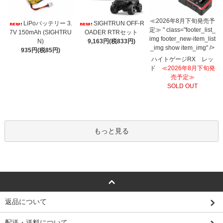
≪2026年8月下旬発売予
LiPoバッテリー 3.
SIGHTRUN OFF-R
定≫ " class="footer_list_
7V 150mAh (SIGHTRU
OADER RTRセット
img footer_new-item_list
N)
9,163円(税833円)
_img show item_img" />
935円(税85円)
ハイトゲージRX レッ
ド
≪2026年8月下旬発
売予定≫
SOLD OUT
もっと見る
返品について
配送・送料について