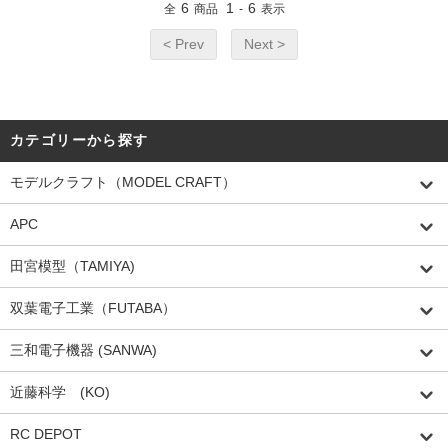
6
1
6
全
商品
-
表示
< Prev
Next >
カテゴリーから探す
モデルクラフト（MODEL CRAFT）
APC
田宮模型（TAMIYA)
双葉電子工業（FUTABA）
三和電子機器 (SANWA)
近藤科学 (KO)
RC DEPOT