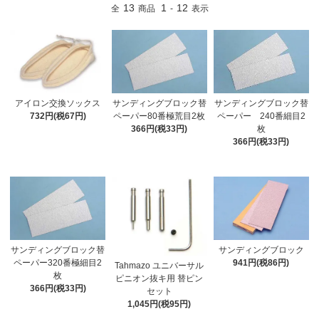
13
1
12
全
商品
-
表示
サンディングブロック替
アイロン交換ソックス
サンディングブロック替
ペーパー 240番細目2
732円(税67円)
ペーパー80番極荒目2枚
枚
366円(税33円)
366円(税33円)
サンディングブロック替
サンディングブロック
ペーパー320番極細目2
941円(税86円)
Tahmazo ユニバーサル
枚
ピニオン抜キ用 替ピン
366円(税33円)
セット
1,045円(税95円)