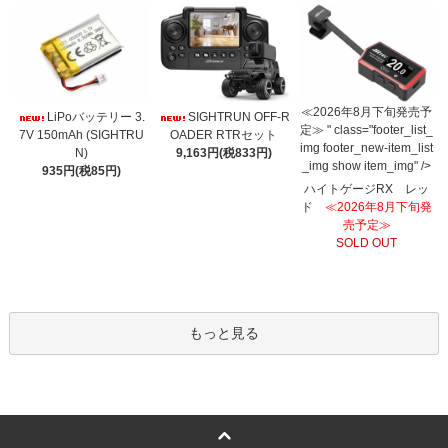
≪2026年8月下旬発売予
LiPoバッテリー 3.
SIGHTRUN OFF-R
定≫ " class="footer_list_
7V 150mAh (SIGHTRU
OADER RTRセット
img footer_new-item_list
N)
9,163円(税833円)
_img show item_img" />
935円(税85円)
ハイトゲージRX レッ
ド
≪2026年8月下旬発
売予定≫
SOLD OUT
もっと見る