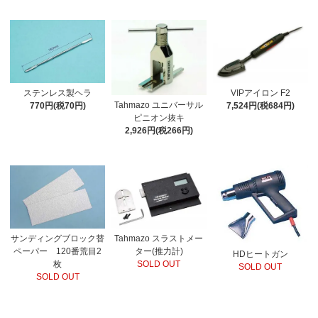
ステンレス製ヘラ
VIPアイロン F2
Tahmazo ユニバーサル
770円(税70円)
7,524円(税684円)
ピニオン抜キ
2,926円(税266円)
サンディングブロック替
Tahmazo スラストメー
ペーパー 120番荒目2
ター(推力計)
HDヒートガン
枚
SOLD OUT
SOLD OUT
SOLD OUT