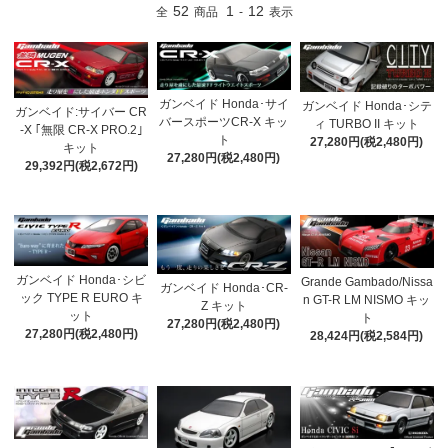
52
1
12
全
商品
-
表示
ガンベイド Honda･サイ
ガンベイド Honda･シテ
ガンベイド:サイバー CR
バースポーツCR-X キッ
ィ TURBO II キット
-X ｢無限 CR-X PRO.2｣
ト
27,280円(税2,480円)
キット
27,280円(税2,480円)
29,392円(税2,672円)
ガンベイド Honda･シビ
Grande Gambado/Nissa
ガンベイド Honda･CR-
ック TYPE R EURO キ
n GT-R LM NISMO キッ
Z キット
ット
ト
27,280円(税2,480円)
27,280円(税2,480円)
28,424円(税2,584円)