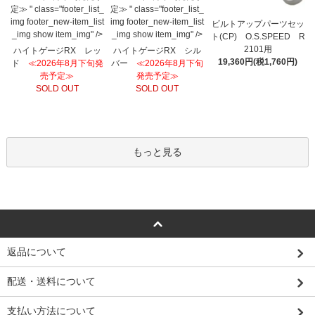
定≫ " class="footer_list_
定≫ " class="footer_list_
img footer_new-item_list
img footer_new-item_list
ビルトアップパーツセッ
_img show item_img" />
_img show item_img" />
ト(CP) O.S.SPEED R
2101用
ハイトゲージRX レッ
ハイトゲージRX シル
19,360円(税1,760円)
ド
≪2026年8月下旬発
バー
≪2026年8月下旬
売予定≫
発売予定≫
SOLD OUT
SOLD OUT
もっと見る
返品について
配送・送料について
支払い方法について