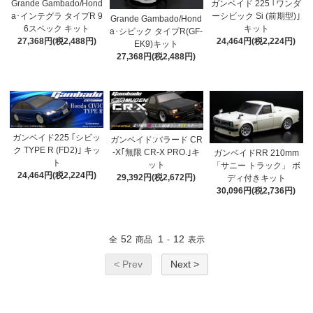
Grande Gambado/Hond
ガンベイド 225 ｢ワンダ
a･インテグラ タイプR 9
ーシビック Si (前期型)｣
Grande Gambado/Hond
6スペック キット
キット
a･シビック タイプR(GF-
27,368円(税2,488円)
24,464円(税2,224円)
EK9)キット
27,368円(税2,488円)
ガンベイド225 ｢シビッ
ガンベイド:バラード CR
ク TYPE R (FD2)｣ キッ
-X｢無限 CR-X PRO.｣キ
ガンベイドRR 210mm
ト
ット
「サニー トラック」 ボ
24,464円(税2,224円)
29,392円(税2,672円)
ディ付きキット
30,096円(税2,736円)
52
1
12
全
商品
-
表示
< Prev
Next >