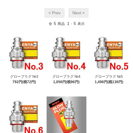
< Prev
Next >
5
1
5
全
商品
-
表示
グロープラグ №3
グロープラグ №4
グロープラグ №5
792円(税72円)
1,056円(税96円)
1,496円(税136円)