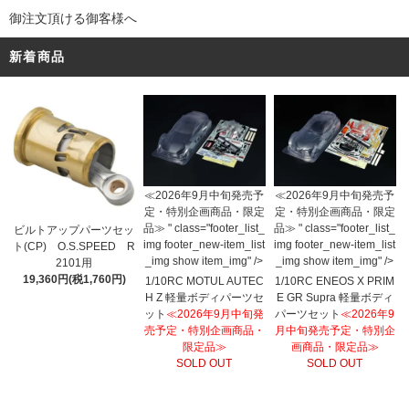
御注文頂ける御客様へ
新着商品
≪2026年9月中旬発売予
≪2026年9月中旬発売予
定・特別企画商品・限定
定・特別企画商品・限定
品≫ " class="footer_list_
品≫ " class="footer_list_
ビルトアップパーツセッ
img footer_new-item_list
img footer_new-item_list
ト(CP) O.S.SPEED R
_img show item_img" />
_img show item_img" />
2101用
19,360円(税1,760円)
1/10RC MOTUL AUTEC
1/10RC ENEOS X PRIM
H Z 軽量ボディパーツセ
E GR Supra 軽量ボディ
ット
≪2026年9月中旬発
パーツセット
≪2026年9
売予定・特別企画商品・
月中旬発売予定・特別企
限定品≫
画商品・限定品≫
SOLD OUT
SOLD OUT