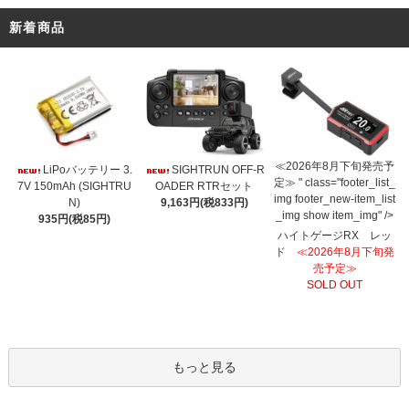
新着商品
≪2026年8月下旬発売予
LiPoバッテリー 3.
SIGHTRUN OFF-R
定≫ " class="footer_list_
7V 150mAh (SIGHTRU
OADER RTRセット
img footer_new-item_list
N)
9,163円(税833円)
_img show item_img" />
935円(税85円)
ハイトゲージRX レッ
ド
≪2026年8月下旬発
売予定≫
SOLD OUT
もっと見る