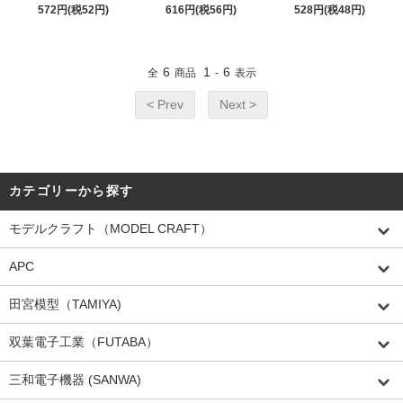
572円(税52円)
616円(税56円)
528円(税48円)
6
1
6
全
商品
-
表示
< Prev
Next >
カテゴリーから探す
モデルクラフト（MODEL CRAFT）
APC
田宮模型（TAMIYA)
双葉電子工業（FUTABA）
三和電子機器 (SANWA)